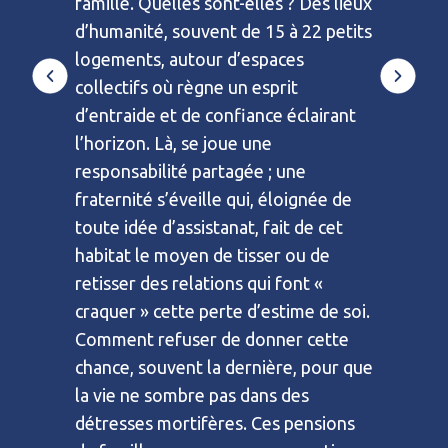
famille. Quelles sont-elles ? Des lieux
réussiss
d’humanité, souvent de 15 à 22 petits
es qui
à apaiser 
logements, autour d’espaces
essieurs
subsiste
collectifs où règne un esprit
les maire
d’entraide et de confiance éclairant
e des
plus, dé
l’horizon. Là, se joue une
pensions 
responsabilité partagée ; une
ier
Phili
fraternité s’éveille qui, éloignée de
PRÉSIDEN
toute idée d’assistanat, fait de cet
D’HABIT
habitat le moyen de tisser ou de
retisser des relations qui font «
craquer » cette perte d’estime de soi.
Comment refuser de donner cette
chance, souvent la dernière, pour que
la vie ne sombre pas dans des
détresses mortifères. Ces pensions