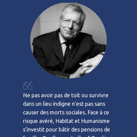
Ne pas avoir pas de toit ou survivre
s de
L’utilité
dans un lieu indigne n’est pas sans
 : les
famille e
causer des morts sociales. Face à ce
résidents
risque avéré, Habitat et Humanisme
 partie
les pouvo
s’investit pour bâtir des pensions de
l’élan ;
prenante, 