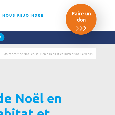
Faire un
NOUS REJOINDRE
don
Un concert de Noël en soutien à Habitat et Humanisme Calvados
de Noël en
abitat et