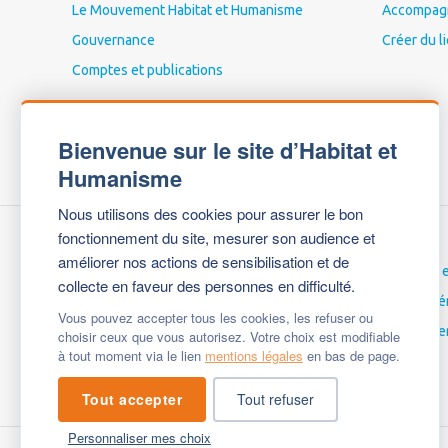
Le Mouvement Habitat et Humanisme
Accompagne
Gouvernance
Créer du l
Comptes et publications
Bienvenue sur le site d’Habitat et
Humanisme
Nous utilisons des cookies pour assurer le bon
fonctionnement du site, mesurer son audience et
améliorer nos actions de sensibilisation et de
Nous contacter
Carrières 
collecte en faveur des personnes en difficulté.
Espace Presse
Espace bé
Vous pouvez accepter tous les cookies, les refuser ou
Mentions légales
English ve
choisir ceux que vous autorisez. Votre choix est modifiable
à tout moment via le lien
mentions légales
en bas de page.
Questions fréquentes
Tout accepter
Tout refuser
Personnaliser mes choix