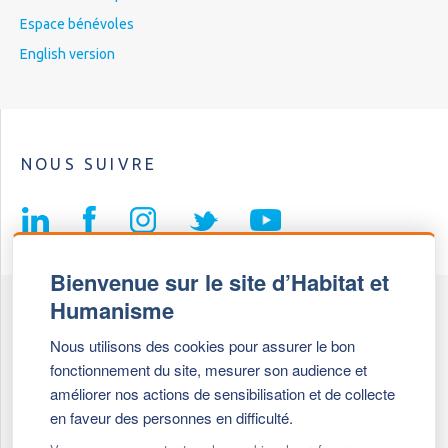
Espace bénévoles
English version
NOUS SUIVRE
Bienvenue sur le site d’Habitat et
Humanisme
Fédération Habitat et Humanisme
Nous utilisons des cookies pour assurer le bon
69, chemin de Vassieux
fonctionnement du site, mesurer son audience et
69647 Caluire et Cuire cedex
améliorer nos actions de sensibilisation et de collecte
en faveur des personnes en difficulté.
Tél :
+ 33 (0)4 72 27 42 58