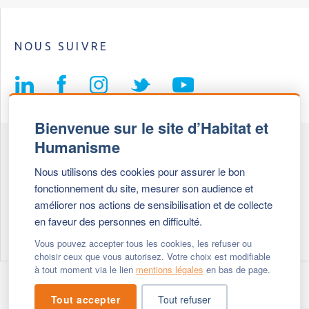
NOUS SUIVRE
Bienvenue sur le site d’Habitat et
Humanisme
Fédération Habitat et Humanisme
Nous utilisons des cookies pour assurer le bon
69, chemin de Vassieux
fonctionnement du site, mesurer son audience et
69647 Caluire et Cuire cedex
améliorer nos actions de sensibilisation et de collecte
en faveur des personnes en difficulté.
Tél :
+ 33 (0)4 72 27 42 58
Vous pouvez accepter tous les cookies, les refuser ou
choisir ceux que vous autorisez. Votre choix est modifiable
à tout moment via le lien
mentions légales
en bas de page.
Modifier vos cookies
- © 2026 Habitat & Humanisme
Tout accepter
Tout refuser