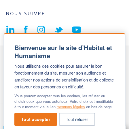
NOUS SUIVRE
Bienvenue sur le site d’Habitat et
Humanisme
Fédération Habitat et Humanisme
Nous utilisons des cookies pour assurer le bon
69, chemin de Vassieux
fonctionnement du site, mesurer son audience et
69647 Caluire et Cuire cedex
améliorer nos actions de sensibilisation et de collecte
en faveur des personnes en difficulté.
Tél :
+ 33 (0)4 72 27 42 58
Vous pouvez accepter tous les cookies, les refuser ou
choisir ceux que vous autorisez. Votre choix est modifiable
à tout moment via le lien
mentions légales
en bas de page.
Modifier vos cookies
- © 2026 Habitat & Humanisme
Tout accepter
Tout refuser