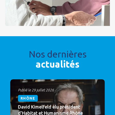
Nos dernières
actualités
Publié le 29 juillet 2026
RHÔNE
David Kimelfeld élu président
d’Habitat et Humanisme Rhône