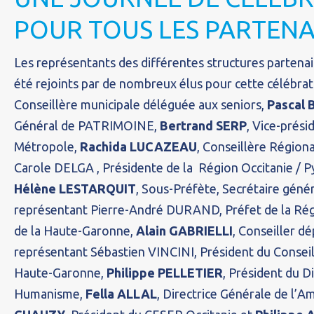
POUR TOUS LES PARTENA
Les représentants des différentes structures partenai
été rejoints par de nombreux élus pour cette célébrat
Conseillère municipale déléguée aux seniors,
Pascal
Général de PATRIMOINE,
Bertrand SERP
, Vice-prés
Métropole,
Rachida LUCAZEAU
, Conseillère Région
Carole DELGA , Présidente de la Région Occitanie / 
Hélène LESTARQUIT
, Sous-Préfète, Secrétaire géné
représentant Pierre-André DURAND, Préfet de la Régi
de la Haute-Garonne,
Alain GABRIELLI
, Conseiller d
représentant Sébastien VINCINI, Président du Consei
Haute-Garonne,
Philippe PELLETIER
, Président du D
Humanisme,
Fella ALLAL
, Directrice Générale de l’A