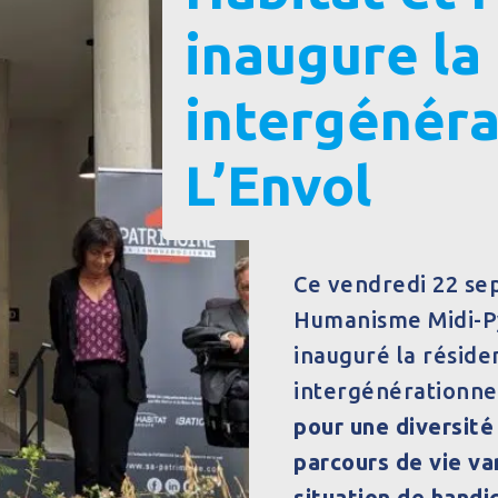
inaugure la
intergénéra
L’Envol
Ce vendredi 22 sep
Humanisme Midi-Py
inauguré la réside
intergénérationnel
pour une diversité
parcours de vie var
situation de handic