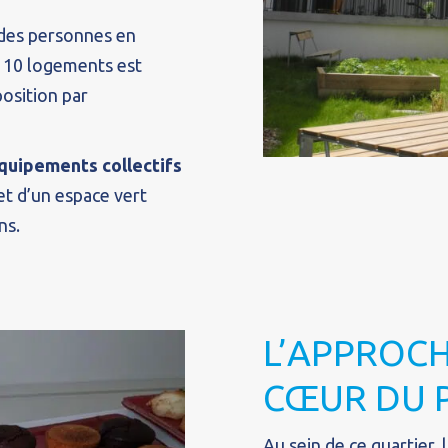
 des personnes en
es 10 logements est
osition par
quipements collectifs
et d’un espace vert
ns.
L’APPROCH
CŒUR DU 
Au sein de ce quartier, 