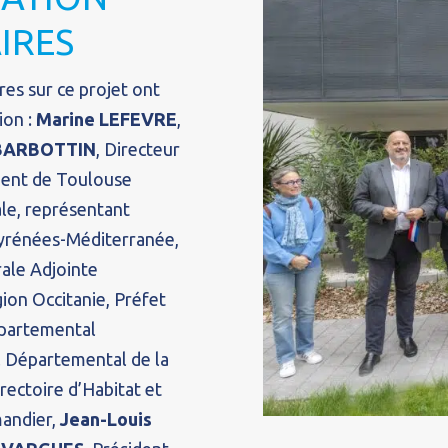
IRES
res sur ce projet ont
ion :
Marine LEFEVRE
,
 BARBOTTIN
, Directeur
ident de Toulouse
ale, représentant
Pyrénées-Méditerranée,
rale Adjointe
on Occitanie, Préfet
épartemental
l Départemental de la
irectoire d’Habitat et
mandier,
Jean-Louis