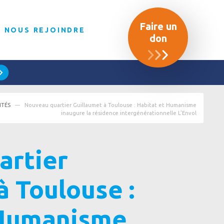
Faire un
NOUS REJOINDRE
don
ITÉS
Nouveau quartier Guillaumet à Toulouse : Habitat et Humanisme
inaugure la résidence intergénérationnelle L’Envol
artier
à Toulouse :
 Humanisme