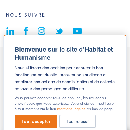
NOUS SUIVRE
Bienvenue sur le site d’Habitat et
Humanisme
Fédération Habitat et Humanisme
Nous utilisons des cookies pour assurer le bon
69, chemin de Vassieux
fonctionnement du site, mesurer son audience et
69647 Caluire et Cuire cedex
améliorer nos actions de sensibilisation et de collecte
en faveur des personnes en difficulté.
Tél :
+ 33 (0)4 72 27 42 58
Vous pouvez accepter tous les cookies, les refuser ou
choisir ceux que vous autorisez. Votre choix est modifiable
à tout moment via le lien
mentions légales
en bas de page.
Modifier vos cookies
- © 2026 Habitat & Humanisme
Tout accepter
Tout refuser