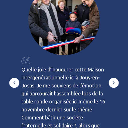
Je n’étai
retenue,
on m’a di
dit, il fa
it de
Quelle joie d’inaugurer cette Maison
même si c’
asme et
intergénérationnelle ici à Jouy-en-
dévoueme
 les
Josas. Je me souviens de l’émotion
salariés 
 chemins
qui parcourait l’assemblée lors de la
Un r
table ronde organisée ici même le 16
novembre dernier sur le thème
Comment bâtir une société
fraternelle et solidaire ?, alors que