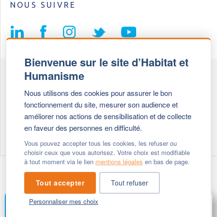
NOUS SUIVRE
Bienvenue sur le site d’Habitat et
Humanisme
Fédération Habitat et Humanisme
Nous utilisons des cookies pour assurer le bon
69, chemin de Vassieux
fonctionnement du site, mesurer son audience et
69647 Caluire et Cuire cedex
améliorer nos actions de sensibilisation et de collecte
en faveur des personnes en difficulté.
Tél :
+ 33 (0)4 72 27 42 58
Vous pouvez accepter tous les cookies, les refuser ou
choisir ceux que vous autorisez. Votre choix est modifiable
à tout moment via le lien
mentions légales
en bas de page.
Modifier vos cookies
- © 2026 Habitat & Humanisme
Tout accepter
Tout refuser
Personnaliser mes choix
FAIRE UN DON
MENU