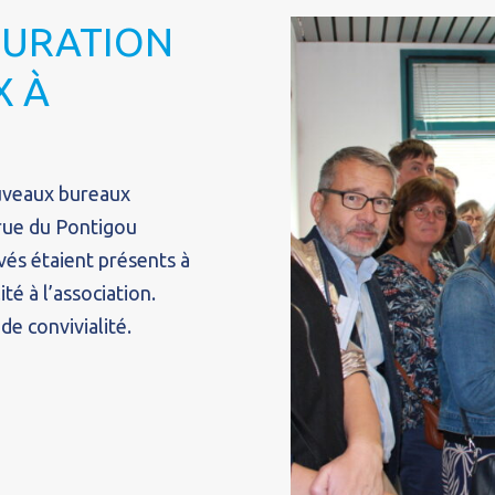
GURATION
X À
ouveaux bureaux
 rue du Pontigou
ivés étaient présents à
té à l’association.
e convivialité.