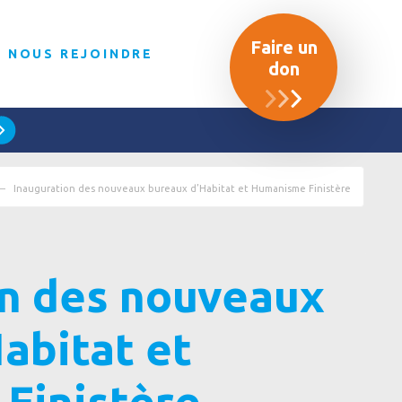
Faire un
NOUS REJOINDRE
don
Inauguration des nouveaux bureaux d’Habitat et Humanisme Finistère
on des nouveaux
abitat et
Finistère