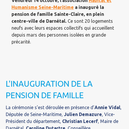
Vendredi 14 octobre, l’association
Habitat et
Humanisme Seine-Maritime
a inauguré la
pension de famille Sainte-Claire, en plein
centre-ville de Darnétal.
Ce sont 20 logements
neufs avec leurs espaces collectifs qui accueillent
depuis mars des personnes isolées en grande
précarité.
L'INAUGURATION DE LA
PENSION DE FAMILLE
La cérémonie s’est déroulée en présence d’
Annie Vidal
,
Députée de Seine-Maritime,
Julien Demazure
, Vice-
Président du département,
Christian Lecerf
, Maire de
Darnétal,
Caroline Dutartre
, Conseillère