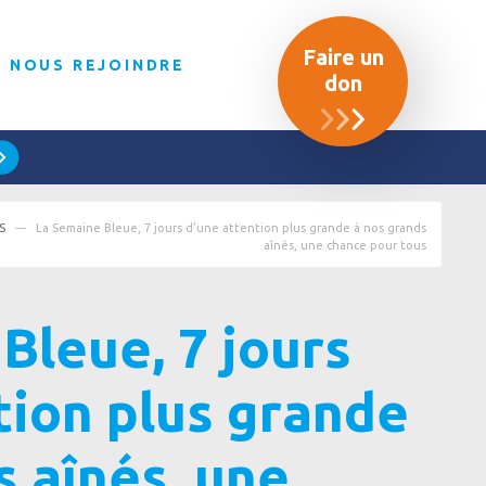
Faire un
NOUS REJOINDRE
don
S
La Semaine Bleue, 7 jours d’une attention plus grande à nos grands
aînés, une chance pour tous
Bleue, 7 jours
tion plus grande
s aînés, une