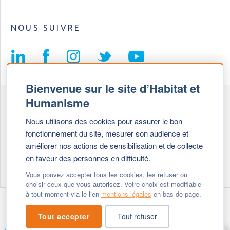
NOUS SUIVRE
Bienvenue sur le site d’Habitat et
Humanisme
Fédération Habitat et Humanisme
Nous utilisons des cookies pour assurer le bon
69, chemin de Vassieux
fonctionnement du site, mesurer son audience et
69647 Caluire et Cuire cedex
améliorer nos actions de sensibilisation et de collecte
en faveur des personnes en difficulté.
Tél :
+ 33 (0)4 72 27 42 58
Vous pouvez accepter tous les cookies, les refuser ou
choisir ceux que vous autorisez. Votre choix est modifiable
à tout moment via le lien
mentions légales
en bas de page.
Modifier vos cookies
- © 2026 Habitat & Humanisme
Tout accepter
Tout refuser