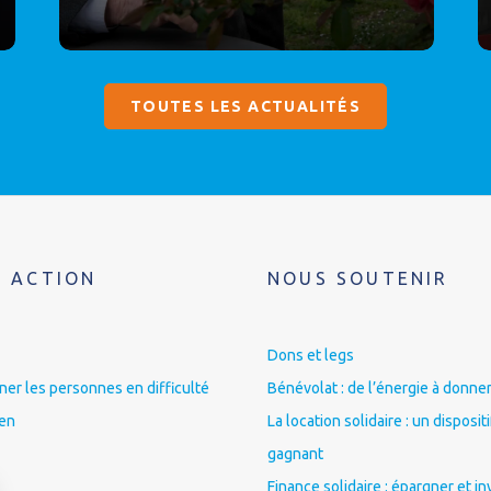
TOUTES LES ACTUALITÉS
 ACTION
NOUS SOUTENIR
Dons et legs
r les personnes en difficulté
Bénévolat : de l’énergie à donner
ien
La location solidaire : un disposit
gagnant
Finance solidaire : épargner et in