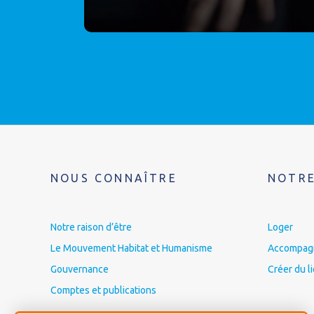
NOUS CONNAÎTRE
NOTRE
Notre raison d’être
Loger
Le Mouvement Habitat et Humanisme
Accompagne
Gouvernance
Créer du l
Comptes et publications