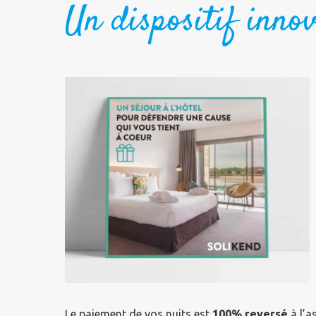
Un dispositif innov
Le paiement de vos nuits est
100% reversé
à l’a