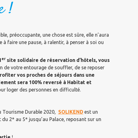
e !
ble, préoccupante, une chose est sûre, elle n’aura
e à faire une pause, à ralentir, à penser à soi ou
er
1
site solidaire de réservation d’hôtels, vous
 de votre entourage de souffler, de se reposer
profiter vos proches de séjours dans une
aiement sera 100% reversé à Habitat et
our loger des personnes en difficulté.
 du Tourisme Durable 2020,
SOLIKEND
est un
t du 2* au 5* jusqu’au Palace, reposant sur un
artie
!