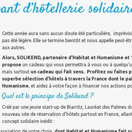
ant d’hôtellerie solidair
Cette année aura sans aucun doute été particulière, imprévisi
pas été légère. Elle se termine bientôt et nous appelle peut-êtr
aux autres.
Alors, SOLIKEND, partenaire d’Habitat et Humanisme et 
propose
un
cadeau qui vous permettra à vous ou à quelqu’un
mais surtout
un cadeau qui fait sens. Profitez ou faites 
superbe sélection d’hôtels à travers la France dont le p
Humanisme
, et aidez à votre façon à financer nos actions p
Quel est le principe de Solikend ?
Créé par une jeune start-up de Biarritz, Lauréat des Palmes
nouveau site de réservation d’hôtels partout en France, allan
concept solidaire inédit :
ssociation de votre choix,
dont Habitat et Humanisme fait p