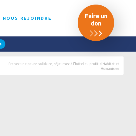
Faire un
NOUS REJOINDRE
don
Prenez une pause solidaire, séjournez à l’hôtel au profit d’Habitat et
Humanisme