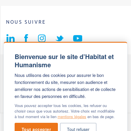
NOUS SUIVRE
Bienvenue sur le site d’Habitat et
Humanisme
Fédération Habitat et Humanisme
Nous utilisons des cookies pour assurer le bon
69, chemin de Vassieux
fonctionnement du site, mesurer son audience et
69647 Caluire et Cuire cedex
améliorer nos actions de sensibilisation et de collecte
en faveur des personnes en difficulté.
Tél :
+ 33 (0)4 72 27 42 58
Vous pouvez accepter tous les cookies, les refuser ou
choisir ceux que vous autorisez. Votre choix est modifiable
à tout moment via le lien
mentions légales
en bas de page.
Modifier vos cookies
- © 2026 Habitat & Humanisme
Tout accepter
Tout refuser