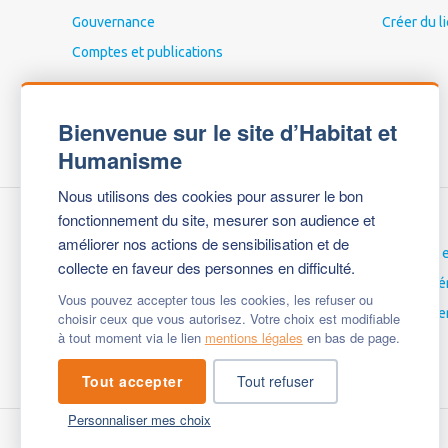
Gouvernance
Créer du l
Comptes et publications
Bienvenue sur le site d’Habitat et
Humanisme
Nous utilisons des cookies pour assurer le bon
fonctionnement du site, mesurer son audience et
améliorer nos actions de sensibilisation et de
Nous contacter
Carrières 
collecte en faveur des personnes en difficulté.
Espace Presse
Espace bé
Vous pouvez accepter tous les cookies, les refuser ou
Mentions légales
English ve
choisir ceux que vous autorisez. Votre choix est modifiable
à tout moment via le lien
mentions légales
en bas de page.
Questions fréquentes
Tout accepter
Tout refuser
Personnaliser mes choix