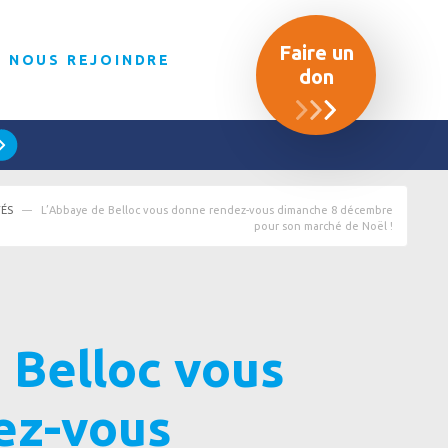
Faire un
NOUS REJOINDRE
don
TÉS
L’Abbaye de Belloc vous donne rendez-vous dimanche 8 décembre
pour son marché de Noël !
 Belloc vous
ez-vous