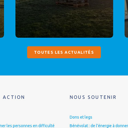
TOUTES LES ACTUALITÉS
 ACTION
NOUS SOUTENIR
Dons et legs
r les personnes en difficulté
Bénévolat : de l’énergie à donner