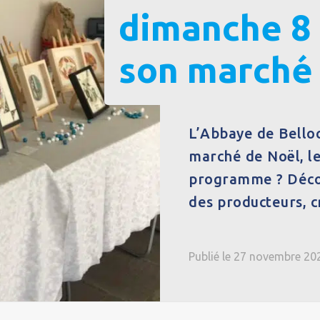
dimanche 8
son marché 
L’Abbaye de Belloc
marché de Noël, l
programme ? Décou
des producteurs, cr
Publié le 27 novembre 20