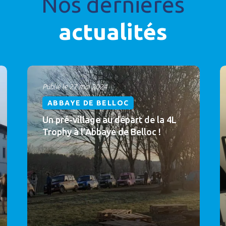
Nos dernières
actualités
Publié le 27 mai 2024
ABBAYE DE BELLOC
Un pré-village au départ de la 4L
Trophy à l’Abbaye de Belloc !