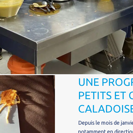
UNE PROG
PETITS ET
CALADOISE
Depuis le mois de janvi
notamment en direction