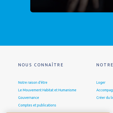
NOUS CONNAÎTRE
NOTRE
Notre raison d’être
Loger
Le Mouvement Habitat et Humanisme
Accompagne
Gouvernance
Créer du l
Comptes et publications