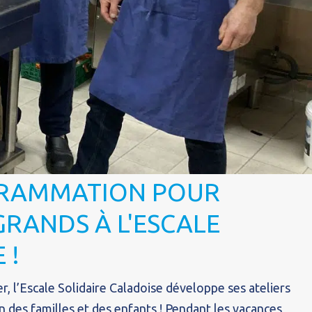
RAMMATION POUR
 GRANDS À L'ESCALE
 !
er, l’Escale Solidaire Caladoise développe ses ateliers
 des familles et des enfants ! Pendant les vacances