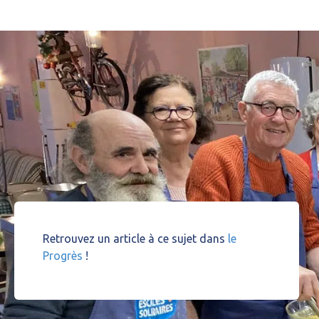
Retrouvez un article à ce sujet dans
le
Progrès
!