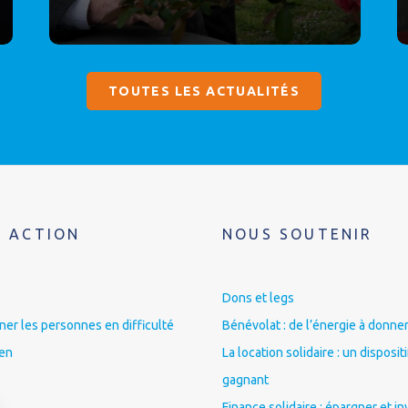
TOUTES LES ACTUALITÉS
 ACTION
NOUS SOUTENIR
Dons et legs
r les personnes en difficulté
Bénévolat : de l’énergie à donner
ien
La location solidaire : un disposit
gagnant
Finance solidaire : épargner et in