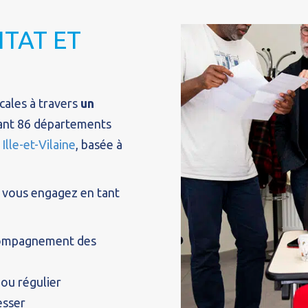
ITAT ET
cales à travers
un
rant 86 départements
lle-et-Vilaine
, basée à
s vous engagez en tant
ccompagnement des
 ou régulier
esser