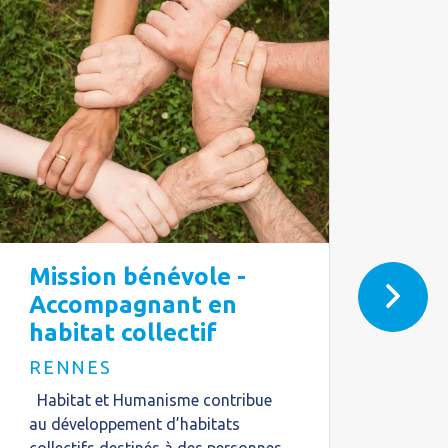
Mission bénévole -
Mis
Accompagnant en
Ac
habitat collectif
le 
RENNES
RE
Habitat et Humanisme contribue
Habi
au développement d’habitats
famil