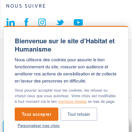
NOUS SUIVRE
Bienvenue sur le site d’Habitat et
Humanisme
Fédération Habitat et Humanisme
Nous utilisons des cookies pour assurer le bon
69, chemin de Vassieux
fonctionnement du site, mesurer son audience et
69647 Caluire et Cuire cedex
améliorer nos actions de sensibilisation et de collecte
en faveur des personnes en difficulté.
Tél :
+ 33 (0)4 72 27 42 58
Vous pouvez accepter tous les cookies, les refuser ou
choisir ceux que vous autorisez. Votre choix est modifiable
à tout moment via le lien
mentions légales
en bas de page.
Modifier vos cookies
- © 2026 Habitat & Humanisme
Tout accepter
Tout refuser
Personnaliser mes choix
FAIRE UN DON
MENU