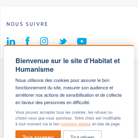
NOUS SUIVRE
Bienvenue sur le site d’Habitat et
Humanisme
Fédération Habitat et Humanisme
Nous utilisons des cookies pour assurer le bon
69, chemin de Vassieux
fonctionnement du site, mesurer son audience et
69647 Caluire et Cuire cedex
améliorer nos actions de sensibilisation et de collecte
en faveur des personnes en difficulté.
Tél :
+ 33 (0)4 72 27 42 58
Vous pouvez accepter tous les cookies, les refuser ou
choisir ceux que vous autorisez. Votre choix est modifiable
à tout moment via le lien
mentions légales
en bas de page.
Modifier vos cookies
- © 2026 Habitat & Humanisme
Tout accepter
Tout refuser