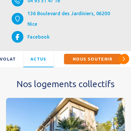
04 93 51 47 16
136 Boulevard des Jardiniers,
06200
Nice
Facebook
VOLAT
ACTUS
NOUS SOUTENIR
Nos logements collectifs