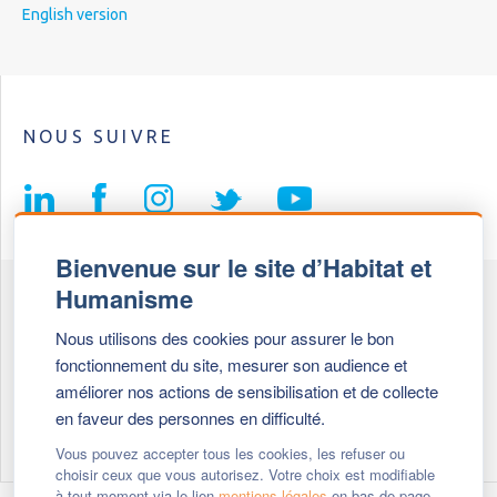
English version
NOUS SUIVRE
Bienvenue sur le site d’Habitat et
Humanisme
Fédération Habitat et Humanisme
Nous utilisons des cookies pour assurer le bon
69, chemin de Vassieux
fonctionnement du site, mesurer son audience et
69647 Caluire et Cuire cedex
améliorer nos actions de sensibilisation et de collecte
en faveur des personnes en difficulté.
Tél :
+ 33 (0)4 72 27 42 58
Vous pouvez accepter tous les cookies, les refuser ou
choisir ceux que vous autorisez. Votre choix est modifiable
à tout moment via le lien
mentions légales
en bas de page.