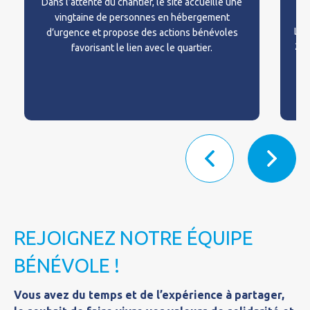
Dans l’attente du chantier, le site accueille une
vingtaine de personnes en hébergement
Les
d’urgence et propose des actions bénévoles
202
favorisant le lien avec le quartier.
s
REJOIGNEZ NOTRE ÉQUIPE
BÉNÉVOLE !
Vous avez du temps et de l’expérience à partager,