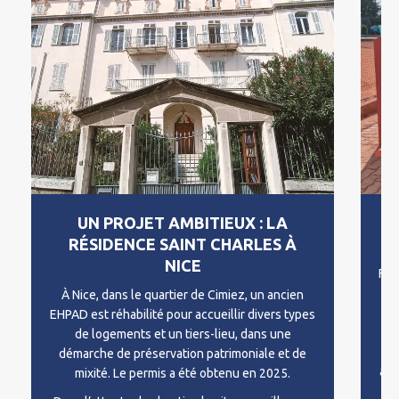
UN PROJET AMBITIEUX : LA
RÉSIDENCE SAINT CHARLES À
NICE
Fac
À Nice, dans le quartier de Cimiez, un ancien
EHPAD est réhabilité pour accueillir divers types
m
de logements et un tiers-lieu, dans une
th
démarche de préservation patrimoniale et de
ani
mixité. Le permis a été obtenu en 2025.
e