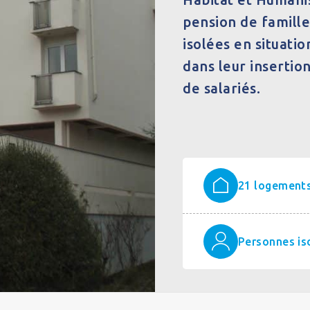
pension de famille
isolées en situati
dans leur insertio
de salariés.
21 logement
Personnes is