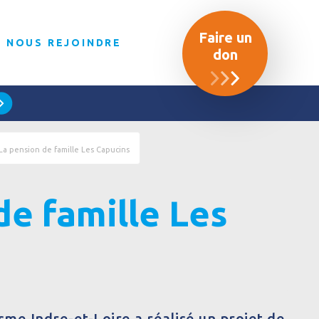
Faire un
NOUS REJOINDRE
don
La pension de famille Les Capucins
de famille Les
me Indre-et-Loire a réalisé un projet de