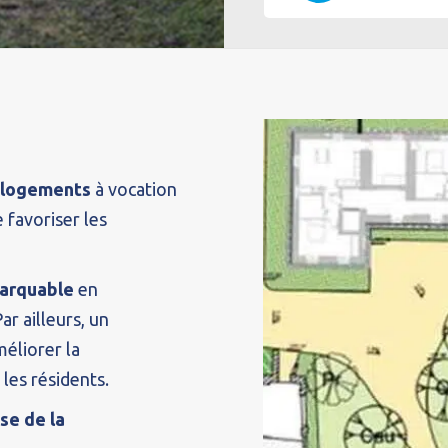
 logements
à vocation
 favoriser les
marquable
en
r ailleurs, un
méliorer la
les résidents.
se de la