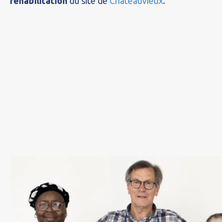
réhabilitation
du site de
Châteauvieux
.