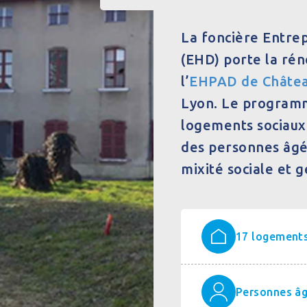
La foncière Entre
(EHD) porte la rén
l’
EHPAD de Châtea
Lyon. Le programm
logements sociaux 
des personnes âg
mixité sociale et 
17 logement
Personnes âg