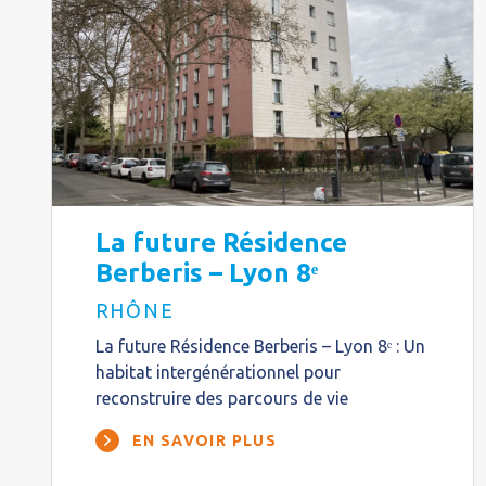
La future Résidence
Berberis – Lyon 8ᵉ
RHÔNE
La future Résidence Berberis – Lyon 8ᵉ : Un
habitat intergénérationnel pour
reconstruire des parcours de vie
EN SAVOIR PLUS