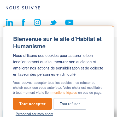
NOUS SUIVRE
Bienvenue sur le site d’Habitat et
Humanisme
Fédération Habitat et Humanisme
Nous utilisons des cookies pour assurer le bon
69, chemin de Vassieux
fonctionnement du site, mesurer son audience et
69647 Caluire et Cuire cedex
améliorer nos actions de sensibilisation et de collecte
en faveur des personnes en difficulté.
Tél :
+ 33 (0)4 72 27 42 58
Vous pouvez accepter tous les cookies, les refuser ou
choisir ceux que vous autorisez. Votre choix est modifiable
à tout moment via le lien
mentions légales
en bas de page.
Modifier vos cookies
- © 2026 Habitat & Humanisme
Tout accepter
Tout refuser
Personnaliser mes choix
FAIRE UN DON