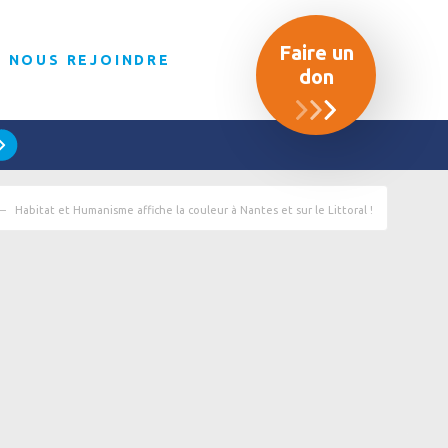
Faire un
NOUS REJOINDRE
don
Habitat et Humanisme affiche la couleur à Nantes et sur le Littoral !