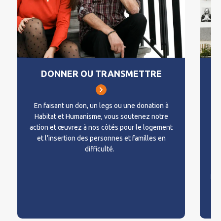
DONNER OU TRANSMETTRE
En
faisant un don, un legs ou une donation à
Habitat et Humanisme
, vous
soutenez notre
P
action
et
œuvrez à nos côtés pour le logement
Hu
et l’insertion des personnes et familles en
difficulté.
sou
Déc
e