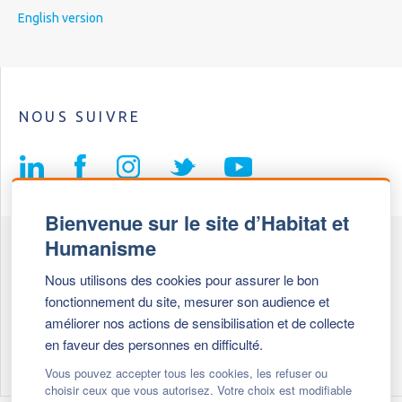
English version
NOUS SUIVRE
Bienvenue sur le site d’Habitat et
Humanisme
Fédération Habitat et Humanisme
Nous utilisons des cookies pour assurer le bon
69, chemin de Vassieux
fonctionnement du site, mesurer son audience et
69647 Caluire et Cuire cedex
améliorer nos actions de sensibilisation et de collecte
en faveur des personnes en difficulté.
Tél :
+ 33 (0)4 72 27 42 58
Vous pouvez accepter tous les cookies, les refuser ou
choisir ceux que vous autorisez. Votre choix est modifiable