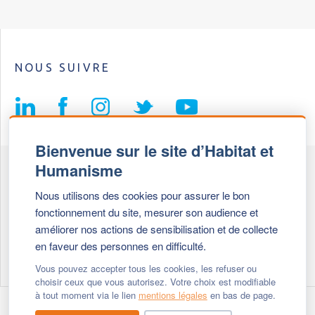
NOUS SUIVRE
Bienvenue sur le site d’Habitat et
Humanisme
Fédération Habitat et Humanisme
Nous utilisons des cookies pour assurer le bon
69, chemin de Vassieux
fonctionnement du site, mesurer son audience et
69647 Caluire et Cuire cedex
améliorer nos actions de sensibilisation et de collecte
en faveur des personnes en difficulté.
Tél :
+ 33 (0)4 72 27 42 58
Vous pouvez accepter tous les cookies, les refuser ou
choisir ceux que vous autorisez. Votre choix est modifiable
à tout moment via le lien
mentions légales
en bas de page.
Modifier vos cookies
- © 2026 Habitat & Humanisme