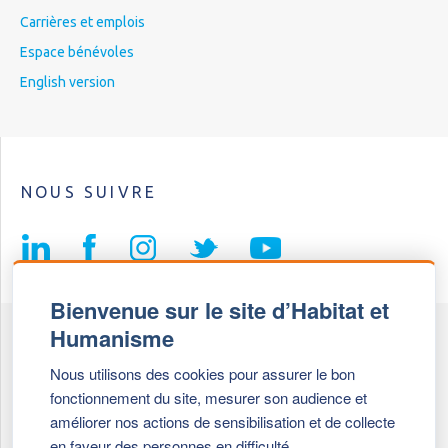
Carrières et emplois
Espace bénévoles
English version
NOUS SUIVRE
Bienvenue sur le site d’Habitat et
Humanisme
Fédération Habitat et Humanisme
Nous utilisons des cookies pour assurer le bon
69, chemin de Vassieux
fonctionnement du site, mesurer son audience et
69647 Caluire et Cuire cedex
améliorer nos actions de sensibilisation et de collecte
en faveur des personnes en difficulté.
Tél :
+ 33 (0)4 72 27 42 58