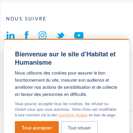
NOUS SUIVRE
Bienvenue sur le site d’Habitat et
Humanisme
Fédération Habitat et Humanisme
Nous utilisons des cookies pour assurer le bon
69, chemin de Vassieux
fonctionnement du site, mesurer son audience et
69647 Caluire et Cuire cedex
améliorer nos actions de sensibilisation et de collecte
en faveur des personnes en difficulté.
Tél :
+ 33 (0)4 72 27 42 58
Vous pouvez accepter tous les cookies, les refuser ou
choisir ceux que vous autorisez. Votre choix est modifiable
à tout moment via le lien
mentions légales
en bas de page.
Modifier vos cookies
- © 2026 Habitat & Humanisme
Tout accepter
Tout refuser