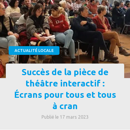
ACTUALITÉ LOCALE
Succès de la pièce de
théâtre interactif :
Écrans pour tous et tous
à cran
Publié le 17 mars 2023