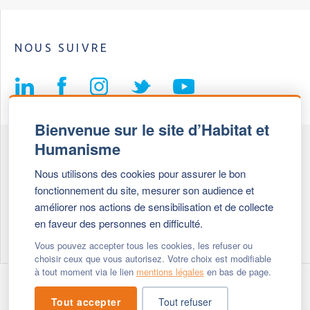
NOUS SUIVRE
Bienvenue sur le site d’Habitat et
Humanisme
Fédération Habitat et Humanisme
Nous utilisons des cookies pour assurer le bon
69, chemin de Vassieux
fonctionnement du site, mesurer son audience et
69647 Caluire et Cuire cedex
améliorer nos actions de sensibilisation et de collecte
en faveur des personnes en difficulté.
Tél :
+ 33 (0)4 72 27 42 58
Vous pouvez accepter tous les cookies, les refuser ou
choisir ceux que vous autorisez. Votre choix est modifiable
à tout moment via le lien
mentions légales
en bas de page.
Modifier vos cookies
- © 2026 Habitat & Humanisme
Tout accepter
Tout refuser