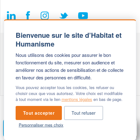
Bienvenue sur le site d’Habitat et
Humanisme
Fédération Habitat et Humanisme
Nous utilisons des cookies pour assurer le bon
69, chemin de Vassieux
fonctionnement du site, mesurer son audience et
69647 Caluire et Cuire cedex
améliorer nos actions de sensibilisation et de collecte
en faveur des personnes en difficulté.
Tél :
+ 33 (0)4 72 27 42 58
Vous pouvez accepter tous les cookies, les refuser ou
choisir ceux que vous autorisez. Votre choix est modifiable
à tout moment via le lien
mentions légales
en bas de page.
Modifier vos cookies
- © 2026 Habitat & Humanisme
Tout accepter
Tout refuser
Personnaliser mes choix
FAIRE UN DON
MENU