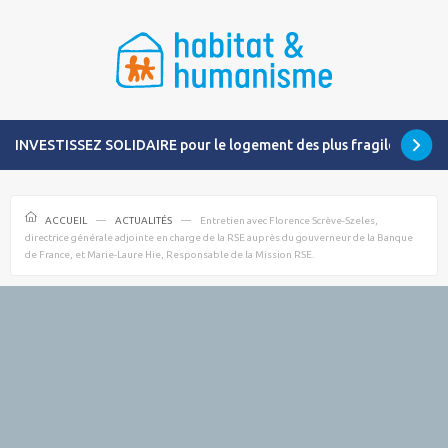
INVESTISSEZ SOLIDAIRE pour le logement des plus fragiles
ACCUEIL
ACTUALITÉS
Entretien avec Florence Scrève-Szeles,
directrice générale adjointe en charge de la RSE auprès du gouverneur de la Banque
de France, et Marie-Laure Hie, Responsable de la Mission RSE.