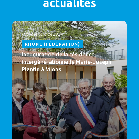
actualités
Publié le 19 avril 2024
RHÔNE (FÉDÉRATION)
Inauguration de la résidence
intergénérationnelle Marie-Joseph
Plantin à Mions