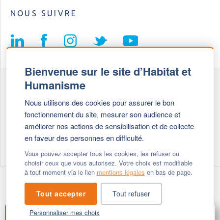
NOUS SUIVRE
Bienvenue sur le site d’Habitat et
Humanisme
Fédération Habitat et Humanisme
Nous utilisons des cookies pour assurer le bon
69, chemin de Vassieux
fonctionnement du site, mesurer son audience et
69647 Caluire et Cuire cedex
améliorer nos actions de sensibilisation et de collecte
en faveur des personnes en difficulté.
Tél :
+ 33 (0)4 72 27 42 58
Vous pouvez accepter tous les cookies, les refuser ou
choisir ceux que vous autorisez. Votre choix est modifiable
à tout moment via le lien
mentions légales
en bas de page.
Modifier vos cookies
- © 2026 Habitat & Humanisme
Tout accepter
Tout refuser
Personnaliser mes choix
FAIRE UN DON