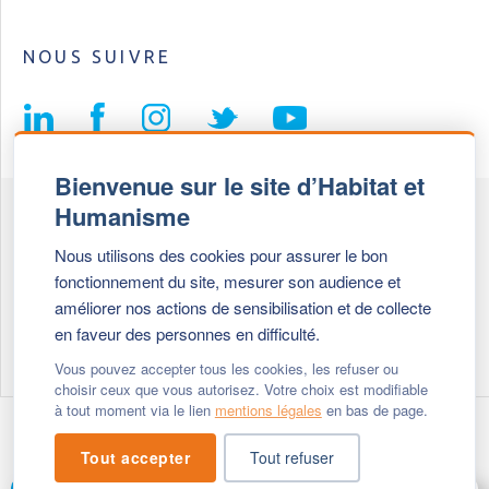
NOUS SUIVRE
Bienvenue sur le site d’Habitat et
Humanisme
Fédération Habitat et Humanisme
Nous utilisons des cookies pour assurer le bon
69, chemin de Vassieux
fonctionnement du site, mesurer son audience et
69647 Caluire et Cuire cedex
améliorer nos actions de sensibilisation et de collecte
en faveur des personnes en difficulté.
Tél :
+ 33 (0)4 72 27 42 58
Vous pouvez accepter tous les cookies, les refuser ou
choisir ceux que vous autorisez. Votre choix est modifiable
à tout moment via le lien
mentions légales
en bas de page.
Modifier vos cookies
- © 2026 Habitat & Humanisme
Tout accepter
Tout refuser