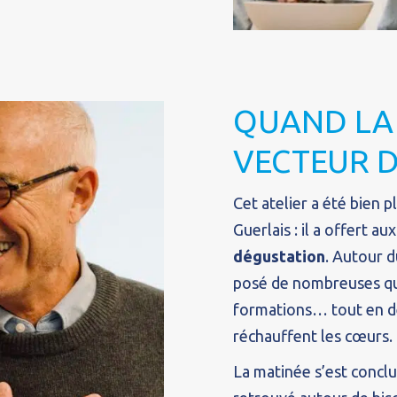
QUAND LA
VECTEUR D
Cet atelier a été bien 
Guerlais : il a offert au
dégustation
. Autour d
posé de nombreuses ques
formations… tout en dé
réchauffent les cœurs.
La matinée s’est concl