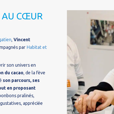
 AU CŒUR
gatien
,
Vincent
compagnés par
Habitat et
vrir son univers en
on du cacao
, de la fève
é
son parcours, ses
tout en proposant
 bonbons pralinés,
ustatives, appréciée