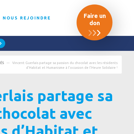
Faire un
NOUS REJOINDRE
don
TÉS
Vincent Guerlais partage sa passion du chocolat avec les résidents
d’Habitat et Humanisme à l’occasion de l’Heure Solidaire !
rlais partage sa
chocolat avec
s d’Habitat et