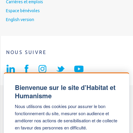
Carrières et emplois
Espace bénévoles
English version
NOUS SUIVRE
Bienvenue sur le site d’Habitat et
Humanisme
Fédération Habitat et Humanisme
Nous utilisons des cookies pour assurer le bon
69, chemin de Vassieux
fonctionnement du site, mesurer son audience et
69647 Caluire et Cuire cedex
améliorer nos actions de sensibilisation et de collecte
en faveur des personnes en difficulté.
Tél :
+ 33 (0)4 72 27 42 58