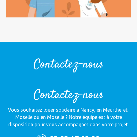
Contactez-nous
Contactez-nous
Vous souhaitez
louer solidaire
à Nancy, en Meurthe-et-
Moselle ou en Moselle ?
Notre équipe est à votre
disposition pour vous accompagner dans votre projet.