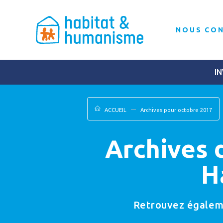
NOUS CO
IN
ACCUEIL
Archives pour octobre 2017
Archives 
H
Retrouvez égalemen