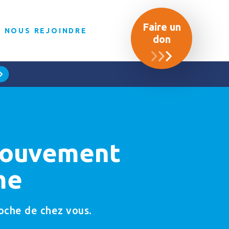
Faire un
NOUS REJOINDRE
don
 Mouvement
me
roche de chez vous.