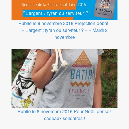
Publié le 9 novembre 2016
Projection-débat :
« L’argent : tyran ou serviteur ? » – Mardi 8
novembre
Publié le 8 novembre 2016
Pour Noël, pensez
cadeaux solidaires !