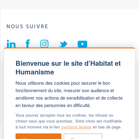
NOUS SUIVRE
Bienvenue sur le site d’Habitat et
Humanisme
Fédération Habitat et Humanisme
Nous utilisons des cookies pour assurer le bon
69, chemin de Vassieux
fonctionnement du site, mesurer son audience et
69647 Caluire et Cuire cedex
améliorer nos actions de sensibilisation et de collecte
en faveur des personnes en difficulté.
Tél :
+ 33 (0)4 72 27 42 58
Vous pouvez accepter tous les cookies, les refuser ou
choisir ceux que vous autorisez. Votre choix est modifiable
à tout moment via le lien
mentions légales
en bas de page.
Modifier vos cookies
- © 2026 Habitat & Humanisme