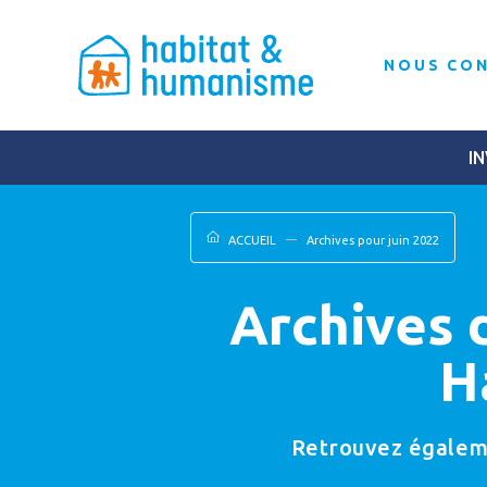
NOUS CO
IN
ACCUEIL
Archives pour juin 2022
Archives 
H
Retrouvez égalemen