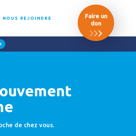
Faire un
NOUS REJOINDRE
don
 Mouvement
me
roche de chez vous.