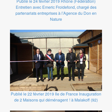
Publié le 24 février 2019
Rhône (Fédération)
Entretien avec Emeric Froidefond, chargé des
partenariats entreprises à l’Agence du Don en
Nature
Publié le 22 février 2019
Ile de France
Inauguration
de 2 Maisons qui déménagent ! à Malakoff (92)