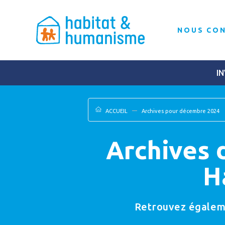
NOUS CO
IN
ACCUEIL
Archives pour décembre 2024
Archives 
H
Retrouvez égalemen