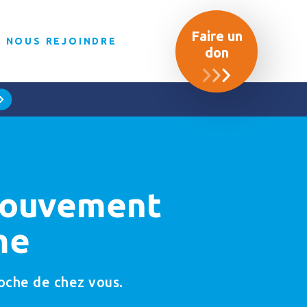
Faire un
NOUS REJOINDRE
don
 Mouvement
me
roche de chez vous.