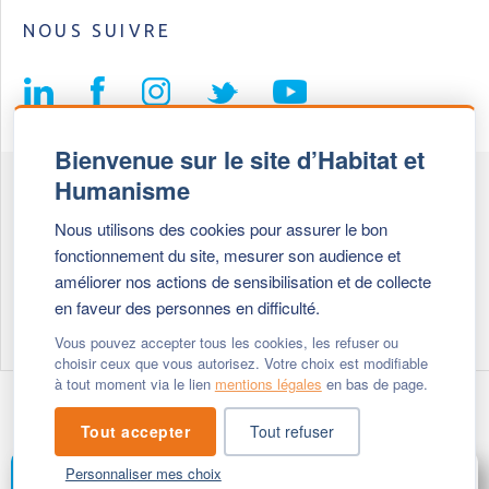
NOUS SUIVRE
Bienvenue sur le site d’Habitat et
Humanisme
Fédération Habitat et Humanisme
Nous utilisons des cookies pour assurer le bon
69, chemin de Vassieux
fonctionnement du site, mesurer son audience et
69647 Caluire et Cuire cedex
améliorer nos actions de sensibilisation et de collecte
en faveur des personnes en difficulté.
Tél :
+ 33 (0)4 72 27 42 58
Vous pouvez accepter tous les cookies, les refuser ou
choisir ceux que vous autorisez. Votre choix est modifiable
à tout moment via le lien
mentions légales
en bas de page.
Modifier vos cookies
- © 2026 Habitat & Humanisme
Tout accepter
Tout refuser
Personnaliser mes choix
FAIRE UN DON