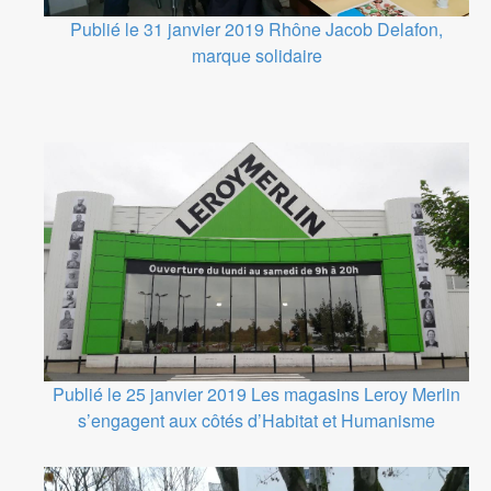
Publié le 31 janvier 2019
Rhône
Jacob Delafon,
marque solidaire
Publié le 25 janvier 2019
Les magasins Leroy Merlin
s’engagent aux côtés d’Habitat et Humanisme