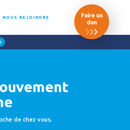
Faire un
NOUS REJOINDRE
don
 Mouvement
me
roche de chez vous.