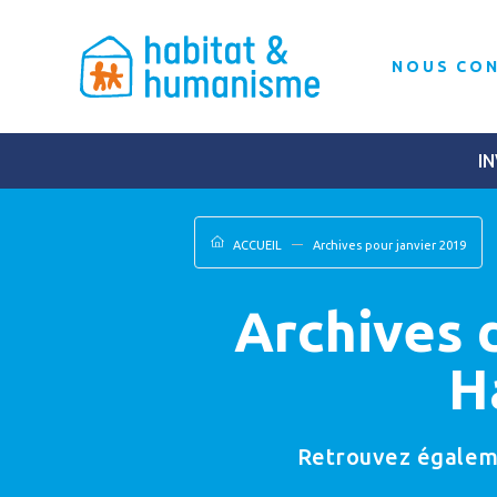
NOUS CO
IN
ACCUEIL
Archives pour janvier 2019
Archives 
H
Retrouvez égalemen