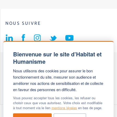
NOUS SUIVRE
Bienvenue sur le site d’Habitat et
Humanisme
Fédération Habitat et Humanisme
Nous utilisons des cookies pour assurer le bon
69, chemin de Vassieux
fonctionnement du site, mesurer son audience et
69647 Caluire et Cuire cedex
améliorer nos actions de sensibilisation et de collecte
en faveur des personnes en difficulté.
Tél :
+ 33 (0)4 72 27 42 58
Vous pouvez accepter tous les cookies, les refuser ou
choisir ceux que vous autorisez. Votre choix est modifiable
à tout moment via le lien
mentions légales
en bas de page.
Modifier vos cookies
- © 2026 Habitat & Humanisme