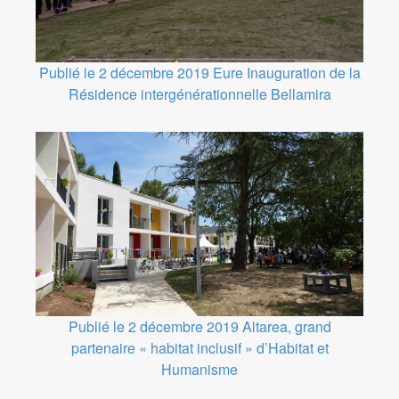
Publié le 2 décembre 2019
Eure
Inauguration de la
Résidence intergénérationnelle Bellamira
Publié le 2 décembre 2019
Altarea, grand
partenaire « habitat inclusif » d’Habitat et
Humanisme