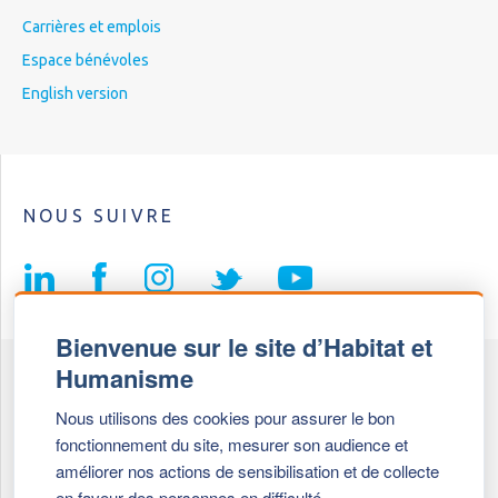
Carrières et emplois
Espace bénévoles
English version
NOUS SUIVRE
Bienvenue sur le site d’Habitat et
Humanisme
Fédération Habitat et Humanisme
Nous utilisons des cookies pour assurer le bon
69, chemin de Vassieux
fonctionnement du site, mesurer son audience et
69647 Caluire et Cuire cedex
améliorer nos actions de sensibilisation et de collecte
en faveur des personnes en difficulté.